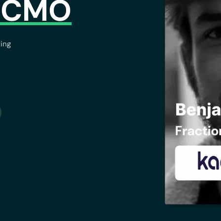
l CMO
ting