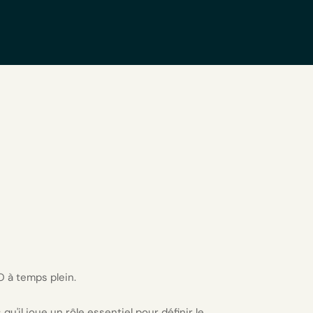
O à temps plein.
u'il joue un rôle essentiel pour définir le