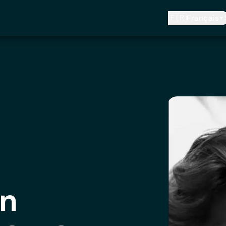
🇫🇷
Français
▼
un