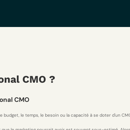
ional CMO ?
ional CMO
e budget, le temps, le besoin ou la capacité à se doter d'un CM
 que le marketing pourrait avoir est souvent sous-estimé. Alors q