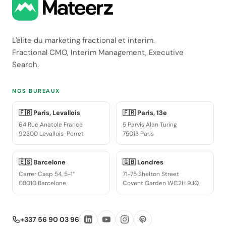
L'élite du marketing fractional et interim.
Fractional CMO, Interim Management, Executive
Search.
NOS BUREAUX
🇫🇷 Paris, Levallois
🇫🇷 Paris, 13e
64 Rue Anatole France
5 Parvis Alan Turing
92300 Levallois-Perret
75013 Paris
🇪🇸 Barcelone
🇬🇧 Londres
Carrer Casp 54, 5-1°
71-75 Shelton Street
08010 Barcelone
Covent Garden WC2H 9JQ
+337 56 90 03 96