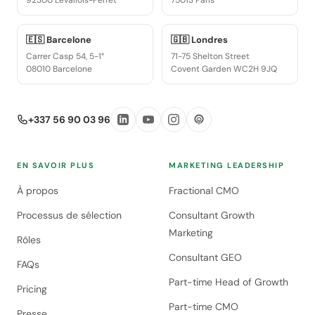
92300 Levallois-Perret
75013 Paris
🇪🇸 Barcelone
🇬🇧 Londres
Carrer Casp 54, 5-1°
71-75 Shelton Street
08010 Barcelone
Covent Garden WC2H 9JQ
+337 56 90 03 96
EN SAVOIR PLUS
MARKETING LEADERSHIP
À propos
Fractional CMO
Processus de sélection
Consultant Growth
Marketing
Rôles
Consultant GEO
FAQs
Part-time Head of Growth
Pricing
Part-time CMO
Presse