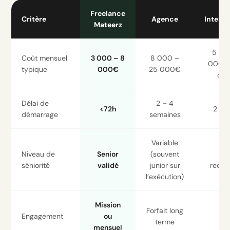
Freelance
Critère
Agence
Interna
Mateerz
5 00
Coût mensuel
3 000 – 8
8 000 –
000€/
typique
000€
25 000€
cha
Délai de
2 – 4
<72h
2 – 
démarrage
semaines
Variable
Niveau de
Senior
(souvent
Se
séniorité
validé
junior sur
recru
l’exécution)
Mission
Forfait long
Engagement
ou
C
terme
mensuel